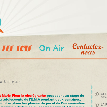
Aller au
contenu
principal
e à l'E.M.A.!
La F
t Marie-Fleur la chorégraphe
proposent un stage de
des 
ux adolescents de l'E.M.A pendant deux semaines.
ont explorer les plaisirs du jeu et de l'improvisation
LA 