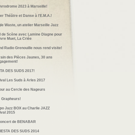
ivrodrome 2023 à Marseille!
ier Théâtre et Danse à l'E.M.A.!
le Waste, un atelier Marseille Jazz
 de Scène avec Lamine Diagne pour
ivre Muet, La Criée
d Radio Grenouille nous rend visite!
rain des Pièces Jaunes, 30 ans
ngagement!
STA DES SUDS 2017!
ival Les Suds à Arles 2017
our au Cercle des Nageurs
 Grapheurs!
po Jazz BOX au Charlie JAZZ
ival 2015
Concert de BENABAR
FIESTA DES SUDS 2014