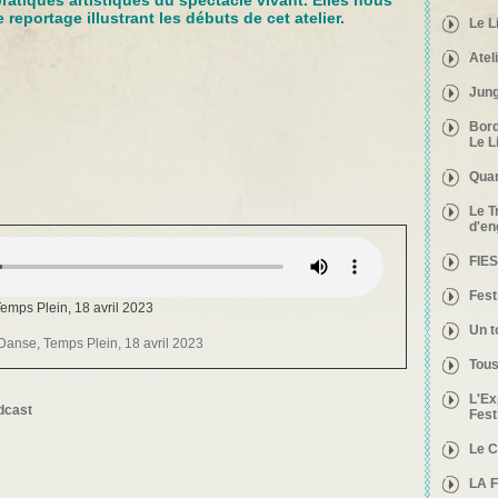
pratiques artistiques du spectacle vivant. Elles nous
reportage illustrant les débuts de cet atelier.
Le L
Atel
Jung
Bord
Le L
Quan
Le T
d'e
FIE
Fest
Temps Plein, 18 avril 2023
Un t
 Danse, Temps Plein, 18 avril 2023
Tous
L'Ex
dcast
Fest
Le 
LA 